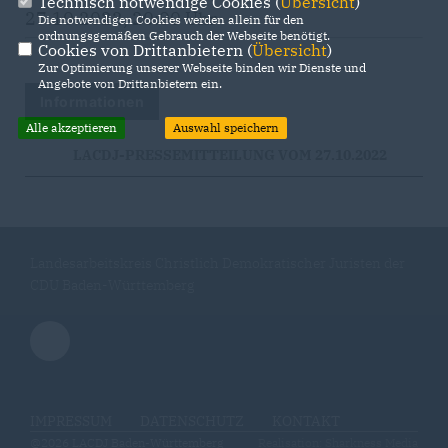
Technisch notwendige Cookies (
Übersicht
)
27.10.2022, 20:00 Uhr
Die notwendigen Cookies werden allein für den
ordnungsgemäßen Gebrauch der Webseite benötigt.
Cookies von Drittanbietern (
Übersicht
)
Zur Optimierung unserer Webseite binden wir Dienste und
Angebote von Drittanbietern ein.
Informationen
Alle akzeptieren
Auswahl speichern
LACDJ-PRESSEMITTEILUNG VOM 27.10.2022
Landesarbeitskreis Christlich Demokratischer Juristen der
CDU Baden-Württemberg
IMPRESSUM
DATENSCHUTZ
KONTAKT
@2026 LACDJ Baden-Württemberg
Realisation: Sharkness Media